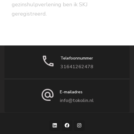
gezinshulpverlening ben ik SKJ
geregistreerd.
Telefoonnummer
31641262478
E-mailadres
info@tokolin.nl